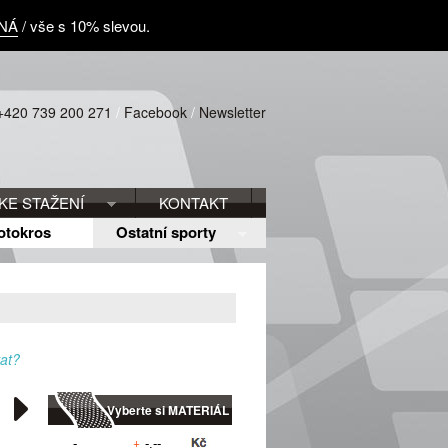
NÁ
/ vše s 10% slevou.
+420 739 200 271
/
Facebook
/
Newsletter
KE STAŽENÍ
KONTAKT
otokros
Ostatní sporty
at?
Vyberte si MATERIÁL
+