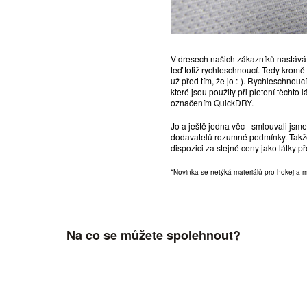
V dresech našich zákazníků nastává
teď totiž rychleschnoucí. Tedy krom
už před tím, že jo :-). Rychleschnou
které jsou použity při pletení těchto
označením QuickDRY.
Jo a ještě jedna věc - smlouvali jsm
dodavatelů rozumné podmínky. Takže 
dispozici za stejné ceny jako látky př
*Novinka se netýká materiálů pro hokej a 
Na co se můžete spolehnout?