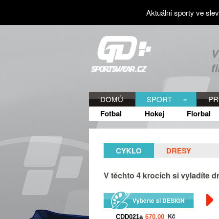
Aktuální sporty ve sle
V
f
DOMŮ
SPORT
PR
Fotbal
Hokej
Florbal
CYKLO
DRESY
V těchto
4
krocích si vyladíte 
Vyberte si DESIGN
Kč