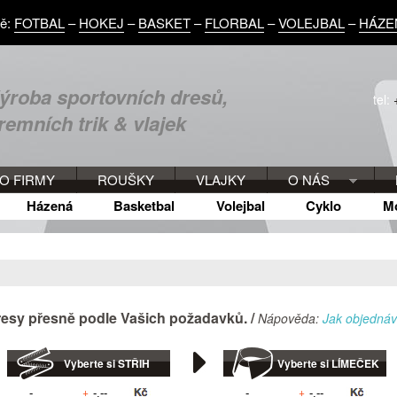
vě:
FOTBAL
–
HOKEJ
–
BASKET
–
FLORBAL
–
VOLEJBAL
–
HÁZE
ýroba sportovních dresů,
tel:
iremních trik & vlajek
O FIRMY
ROUŠKY
VLAJKY
O NÁS
Házená
Basketbal
Volejbal
Cyklo
M
dresy přesně podle Vašich požadavků. /
Nápověda:
Jak objednáv
Vyberte si STŘIH
Vyberte si LÍMEČEK
+
+