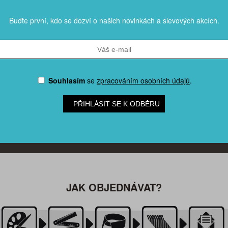
Buďte první, kdo se dozví o našich novinkách a slevových akcích.
Souhlasím
se
zpracováním osobních údajů
.
PŘIHLÁSIT SE K ODBĚRU
JAK OBJEDNÁVAT?