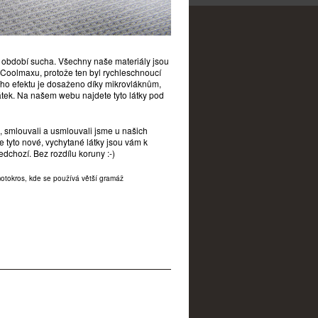
 období sucha. Všechny naše materiály jsou
ě Coolmaxu, protože ten byl rychleschnoucí
cího efektu je dosaženo díky mikrovláknům,
 látek. Na našem webu najdete tyto látky pod
e, smlouvali a usmlouvali jsme u našich
tyto nové, vychytané látky jsou vám k
edchozí. Bez rozdílu koruny :-)
motokros, kde se používá větší gramáž