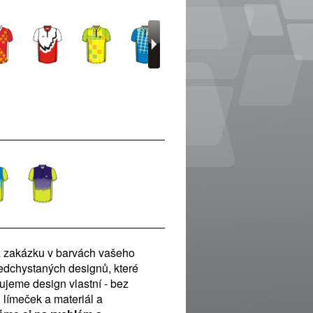
a zakázku v barvách vašeho
ředchystaných designů, které
jeme design vlastní - bez
, límeček a materiál a