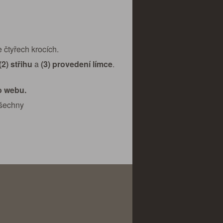
 čtyřech krocích.
(2) střihu
a
(3) provedení límce
.
o webu.
všechny