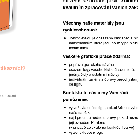
můžeme se do toho pustit.
Zaklád
kvalitním zpracování vašich zak
Všechny naše materiály jsou
rychleschnoucí:
Tohoto efektu je dosaženo díky speciáln
mikrovláknům, které jsou použity při plete
těchto látek.
Veškeré grafické práce zdarma:
příprava grafického návrhu
zákazníci?
osazení logy vašeho klubu či sponzorů,
jmény, čísly a ostatními nápisy
individuální změny a úpravy předchystan
designů
Kontaktujte nás a my Vám rádi
hodnocení
pomůžeme:
vytvořit vlastní design, pokud Vám nevyh
naše nabídka
najít přesnou hodnotu barvy, pokud nezn
její označení Pantone.
(v případě že trváte na konkrétní barvě)
vytvořit klubové logo