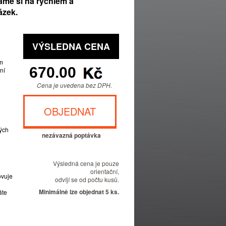
áme si na rychlém a
ázek.
VÝSLEDNA CENA
ím
ní
Cena je uvedena bez DPH.
OBJEDNAT
ých
nezávazná poptávka
Výsledná cena je pouze
orientační,
ovuje
odvíjí se od počtu kusů.
Minimálně lze objednat 5 ks.
áte