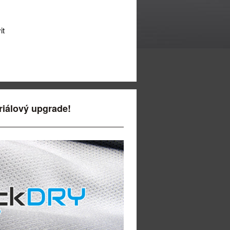
it
riálový upgrade!