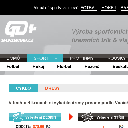
Aktuální sporty ve slevě:
FOTBAL
–
HOKEJ
–
BA
Výroba sportovních
firemních trik & vla
DOMŮ
SPORT
PRO FIRMY
ROUŠKY
Fotbal
Hokej
Florbal
Házená
Basketb
CYKLO
DRESY
V těchto
4
krocích si vyladíte dresy přesně podle Vaši
Vyberte si DESIGN
Vyberte si STŘIH
+
Kč