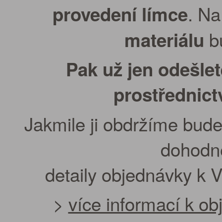
. Na
provedení límce
bu
materiálu
Pak už jen odešle
prostřednic
Jakmile ji obdržíme bude
dohodn
detaily objednávky k 
>
více informací k o