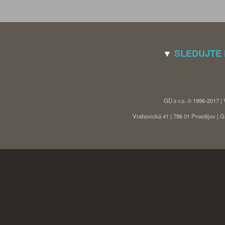
▼
SLEDUJTE
GD s r.o. © 1996-2017 |
Vrahovická 41 | 796 01 Prostějov |