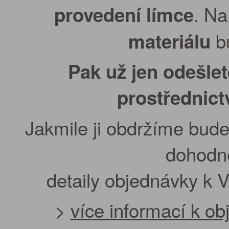
. Na
provedení límce
bu
materiálu
Pak už jen odešle
prostřednic
Jakmile ji obdržíme bude
dohodn
detaily objednávky k 
>
více informací k o