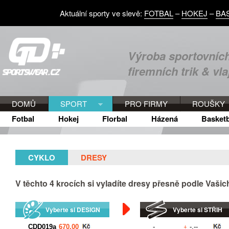
Aktuální sporty ve slevě:
FOTBAL
–
HOKEJ
–
BA
Výroba sportovních
firemních trik & vla
DOMŮ
SPORT
PRO FIRMY
ROUŠKY
Fotbal
Hokej
Florbal
Házená
Basketb
CYKLO
DRESY
V těchto
4
krocích si vyladíte dresy přesně podle Vaši
Vyberte si DESIGN
Vyberte si STŘIH
+
Kč