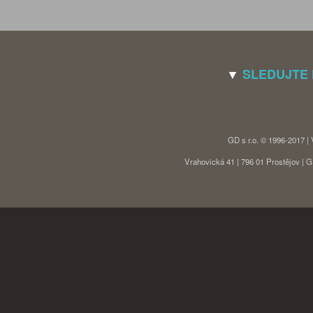
▼
SLEDUJTE
GD s r.o. © 1996-2017 |
Vrahovická 41 | 796 01 Prostějov |