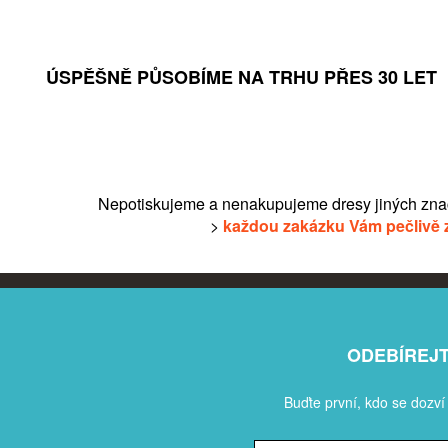
ÚSPĚŠNĚ PŮSOBÍME NA TRHU PŘES 30 LET
Nepotiskujeme a nenakupujeme dresy jiných zna
>
každou zakázku Vám pečlivě 
ODEBÍREJ
Buďte první, kdo se dozví