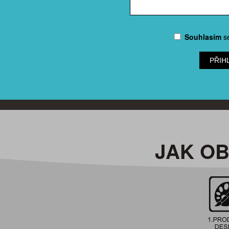
Souhlasím
s
PŘIH
JAK O