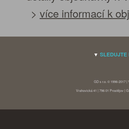
>
více informací k o
▼
SLEDUJTE
GD s r.o. © 1996-2017 |
Vrahovická 41 | 796 01 Prostějov |