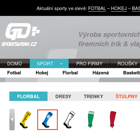
Aktuální sporty ve slevě:
FOTBAL
–
HOKEJ
–
BA
Výroba sportovních
firemních trik & vla
DOMŮ
SPORT
PRO FIRMY
ROUŠKY
Fotbal
Hokej
Florbal
Házená
Basketb
FLORBAL
DRESY
TRENKY
ŠTULPNY