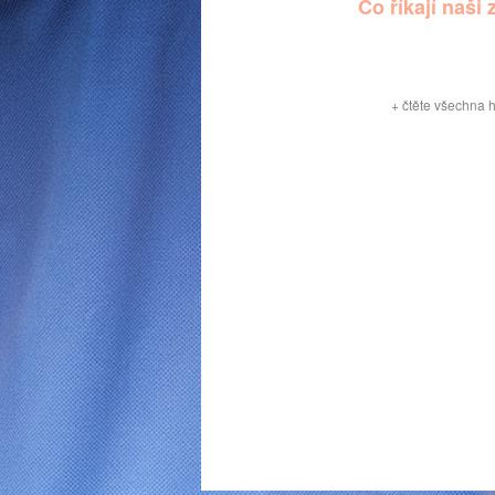
Co říkají naši 
+
čtěte všechna 