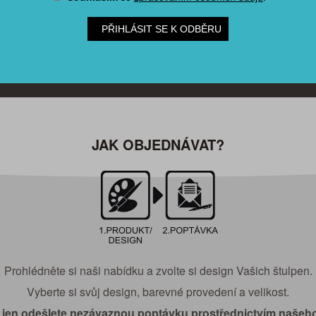
PŘIHLÁSIT SE K ODBĚRU
JAK OBJEDNÁVAT?
Prohlédněte si naši nabídku a zvolte si design Vašich štulpen.
Vyberte si svůj design, barevné provedení a velikost.
 jen odešlete nezávaznou poptávku prostřednictvím našeh