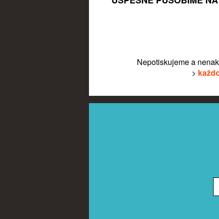
ÚSPĚŠNĚ PŮSOBÍME NA 
Nepotiskujeme a nenak
>
každo