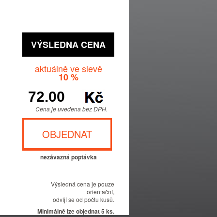
VÝSLEDNA CENA
aktuálně ve slevě
10 %
Cena je uvedena bez DPH.
OBJEDNAT
nezávazná poptávka
Výsledná cena je pouze
orientační,
odvíjí se od počtu kusů.
Minimálně lze objednat 5 ks.