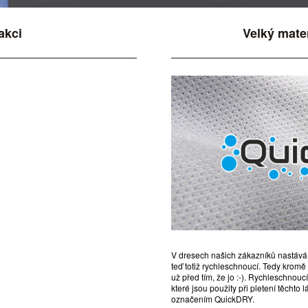
akci
Velký mate
V dresech našich zákazníků nastává
teď totiž rychleschnoucí. Tedy krom
už před tím, že jo :-). Rychleschnou
které jsou použity při pletení těchto
označením QuickDRY.