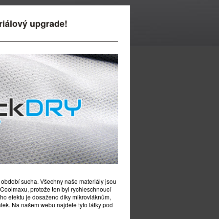
riálový upgrade!
 období sucha. Všechny naše materiály jsou
ě Coolmaxu, protože ten byl rychleschnoucí
cího efektu je dosaženo díky mikrovláknům,
 látek. Na našem webu najdete tyto látky pod