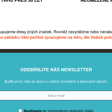
TRHU PŘES 30 LET
NEOMEZENÉ 
upujeme dresy jiných značek. Rovněž nevyrábíme nebo nenaku
u zakázku Vám pečlivě zpracujeme na míru, dle Vašich po
ODEBÍREJTE NÁŠ NEWSLETTER
Buďte první, kdo se dozví o našich novinkách a slevových akcích.
Souhlasím
se
zpracováním osobních údajů
.