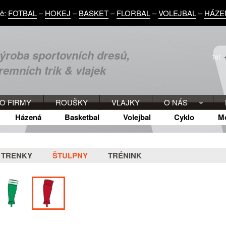
vě:
FOTBAL
–
HOKEJ
–
BASKET
–
FLORBAL
–
VOLEJBAL
–
HÁZE
ýroba sportovních dresů,
tel:
iremních trik & vlajek
O FIRMY
ROUŠKY
VLAJKY
O NÁS
Házená
Basketbal
Volejbal
Cyklo
M
TRENKY
ŠTULPNY
TRÉNINK