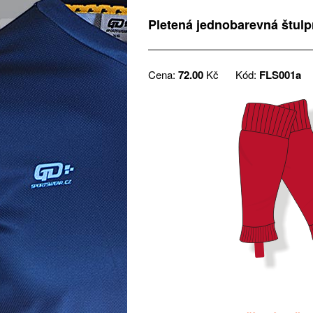
Pletená jednobarevná štul
Cena:
72.00
Kč
Kód:
FLS001a