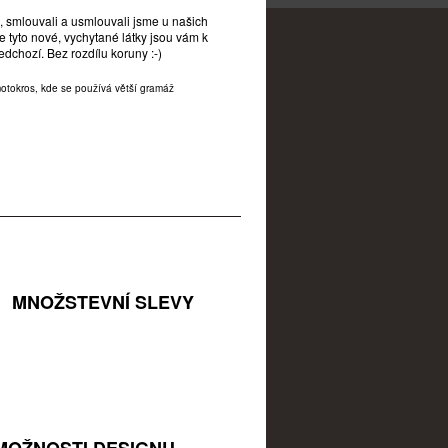
e, smlouvali a usmlouvali jsme u našich
tyto nové, vychytané látky jsou vám k
edchozí. Bez rozdílu koruny :-)
motokros, kde se používá větší gramáž
MNOŽSTEVNÍ SLEVY