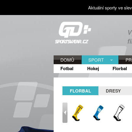
Aktuální sporty ve sle
V
f
DOMŮ
SPORT
PR
Fotbal
Hokej
Florbal
FLORBAL
DRESY