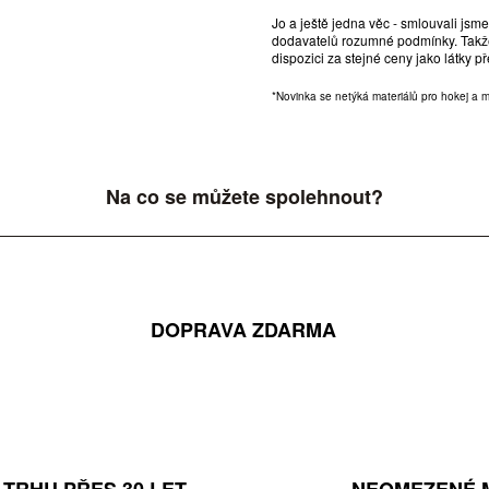
Jo a ještě jedna věc - smlouvali jsm
dodavatelů rozumné podmínky. Takže 
dispozici za stejné ceny jako látky př
*Novinka se netýká materiálů pro hokej a 
Na co se můžete spolehnout?
DOPRAVA ZDARMA