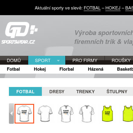
Aktuální sporty ve slevě:
FOTBAL
–
HOKEJ
–
BA
Výroba sportovních
firemních trik & vla
DOMŮ
SPORT
PRO FIRMY
ROUŠKY
Fotbal
Hokej
Florbal
Házená
Basketb
FOTBAL
DRESY
TRENKY
ŠTULPNY