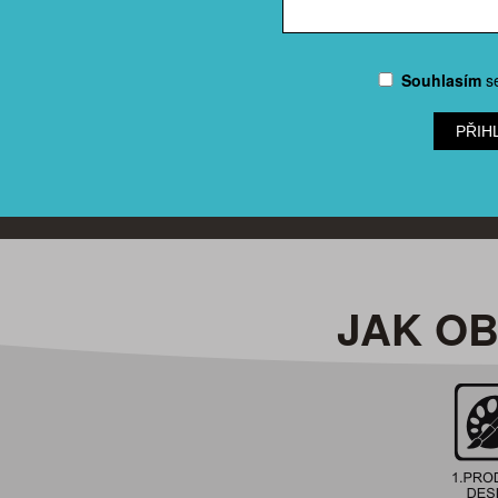
Souhlasím
s
PŘIH
JAK O