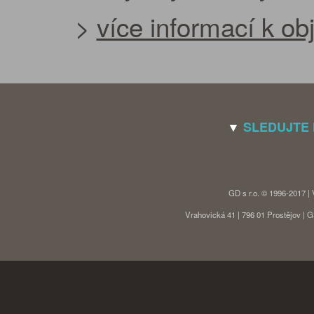
>
více informací k o
▼
SLEDUJTE
GD s r.o. © 1996-2017 |
Vrahovická 41 | 796 01 Prostějov |