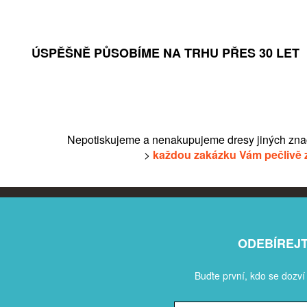
ÚSPĚŠNĚ PŮSOBÍME NA TRHU PŘES 30 LET
Nepotiskujeme a nenakupujeme dresy jiných zna
>
každou zakázku Vám pečlivě 
ODEBÍREJ
Buďte první, kdo se dozví