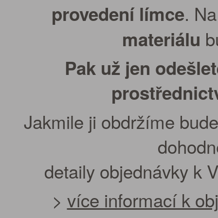
. Na
provedení límce
bu
materiálu
Pak už jen odešle
prostřednic
Jakmile ji obdržíme bude
dohodn
detaily objednávky k 
>
více informací k o