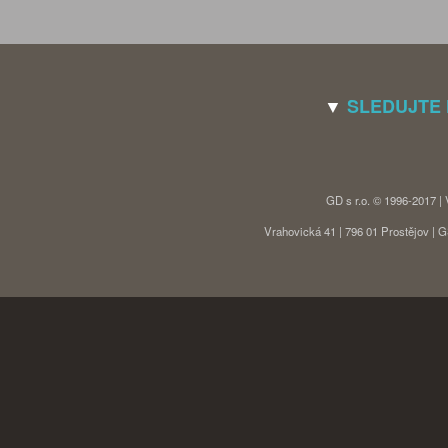
▼
SLEDUJTE
GD s r.o. © 1996-2017 |
Vrahovická 41 | 796 01 Prostějov |