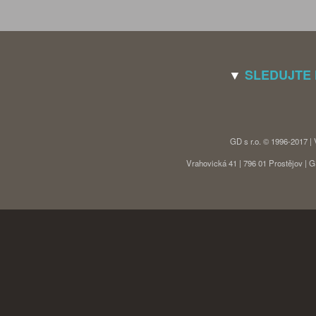
▼
SLEDUJTE
GD s r.o. © 1996-2017 |
Vrahovická 41 | 796 01 Prostějov |