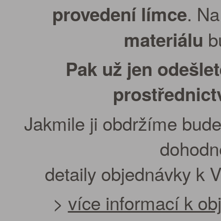
. Na
provedení límce
bu
materiálu
Pak už jen odešle
prostřednic
Jakmile ji obdržíme bude
dohodn
detaily objednávky k 
>
více informací k o