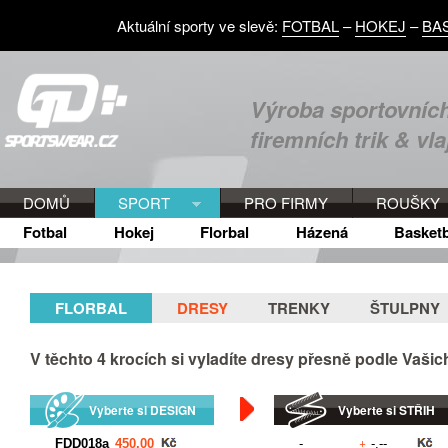
Aktuální sporty ve slevě:
FOTBAL
–
HOKEJ
–
BA
Výroba sportovních
firemních trik & vla
DOMŮ
SPORT
PRO FIRMY
ROUŠKY
Fotbal
Hokej
Florbal
Házená
Basketb
FLORBAL
DRESY
TRENKY
ŠTULPNY
V těchto
4
krocích si vyladíte dresy přesně podle Vaši
Vyberte si DESIGN
Vyberte si STŘIH
+
Kč