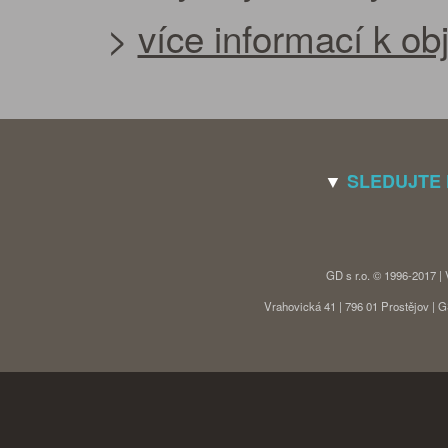
>
více informací k o
▼
SLEDUJTE
GD s r.o. © 1996-2017 |
Vrahovická 41 | 796 01 Prostějov |