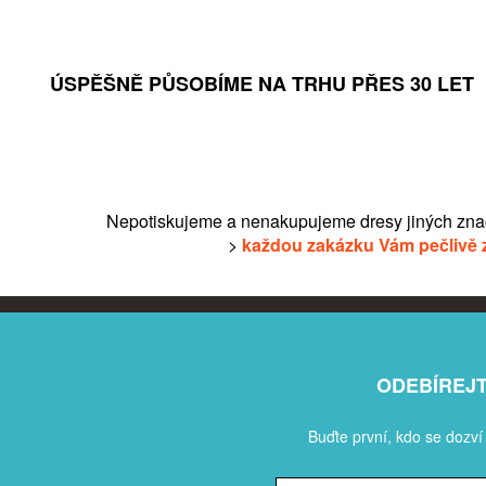
ÚSPĚŠNĚ PŮSOBÍME NA TRHU PŘES 30 LET
Nepotiskujeme a nenakupujeme dresy jiných zna
>
každou zakázku Vám pečlivě 
ODEBÍREJ
Buďte první, kdo se dozví