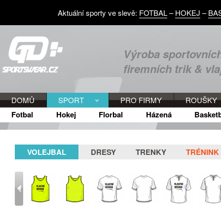
Aktuální sporty ve slevě:
FOTBAL
–
HOKEJ
–
BA
Výroba sportovních
firemních trik & vla
DOMŮ
SPORT
PRO FIRMY
ROUŠKY
Fotbal
Hokej
Florbal
Házená
Basketb
VOLEJBAL
DRESY
TRENKY
TRÉNINK