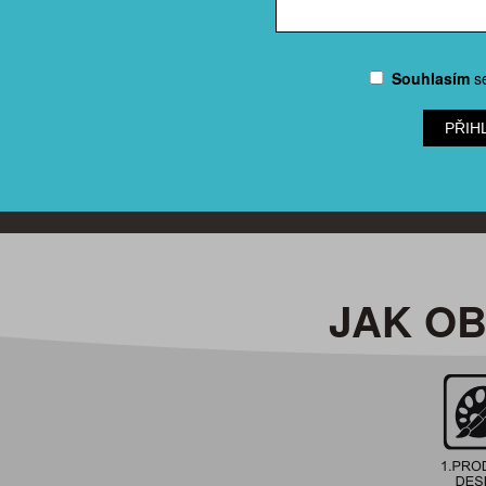
Souhlasím
s
PŘIH
JAK O