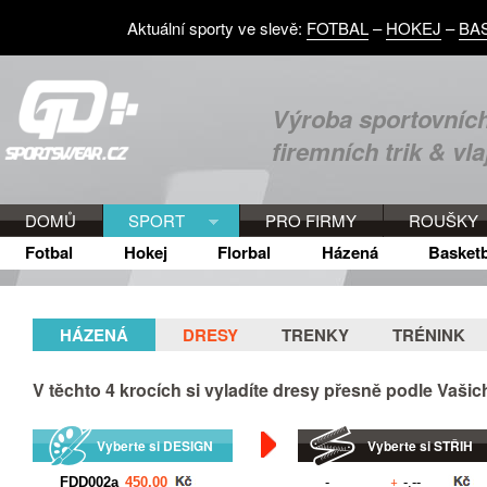
Aktuální sporty ve slevě:
FOTBAL
–
HOKEJ
–
BA
Výroba sportovních
firemních trik & vla
DOMŮ
SPORT
PRO FIRMY
ROUŠKY
Fotbal
Hokej
Florbal
Házená
Basketb
HÁZENÁ
DRESY
TRENKY
TRÉNINK
V těchto
4
krocích si vyladíte dresy přesně podle Vaši
Vyberte si DESIGN
Vyberte si STŘIH
+
Kč