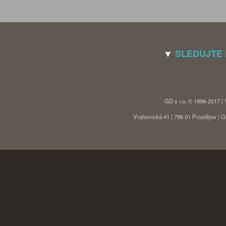
▼
SLEDUJTE
GD s r.o. © 1996-2017 |
Vrahovická 41 | 796 01 Prostějov |