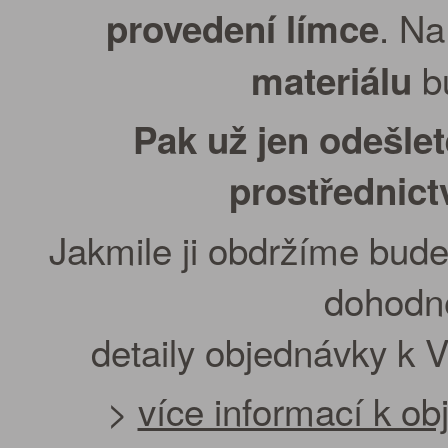
. Na
provedení límce
bu
materiálu
Pak už jen odešle
prostřednic
Jakmile ji obdržíme bude
dohodn
detaily objednávky k 
>
více informací k o