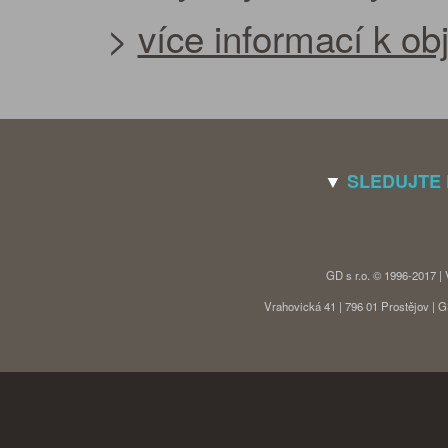
>
více informací k o
▼
SLEDUJTE
GD s r.o. © 1996-2017 |
Vrahovická 41 | 796 01 Prostějov |