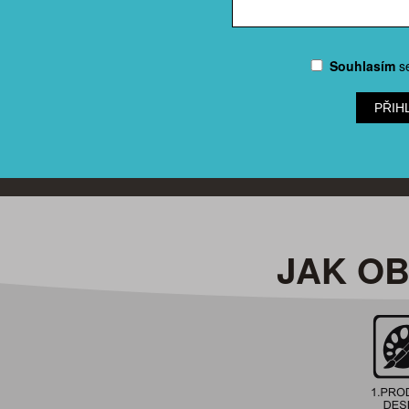
Souhlasím
s
PŘIH
JAK O