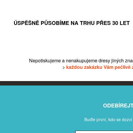
ÚSPĚŠNĚ PŮSOBÍME NA TRHU PŘES 30 LET
Nepotiskujeme a nenakupujeme dresy jiných zna
>
každou zakázku Vám pečlivě 
ODEBÍREJ
Buďte první, kdo se dozví