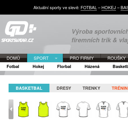
Aktuální sporty ve slevě:
FOTBAL
–
HOKEJ
–
BA
Výroba sportovních
firemních trik & vla
DOMŮ
SPORT
PRO FIRMY
ROUŠKY
Fotbal
Hokej
Florbal
Házená
Basketb
BASKETBAL
DRESY
TRENKY
TRÉNI